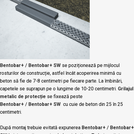
Bentobar+
/
Bentobar+ SW
se poziționează pe mijlocul
rosturilor de construcție, astfel încât acoperirea minimă cu
beton să fie de 7-8 centimetri pe fiecare parte. La îmbinări,
capetele se suprapun pe o lungime de 10-20 centimetri.
Grilajul
metalic de protecție
se fixează peste
Bentobar+
/
Bentobar+ SW
cu cuie de beton din 25 în 25
centimetri.
După montaj trebuie evitată expunerea
Bentobar+
/
Bentobar+