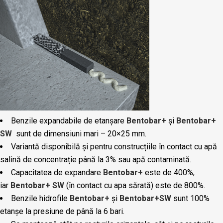
Benzile expandabile de etanșare
Bentobar+
și
Bentobar+
SW
sunt de dimensiuni mari – 20×25 mm.
Variantă disponibilă și pentru construcțiile în contact cu apă
salină de concentrație până la 3% sau apă contaminată.
Capacitatea de expandare
Bentobar+
este de 400%,
iar
Bentobar+ SW
(în contact cu apa sărată) este de 800%.
Benzile hidrofile
Bentobar+
și
Bentobar+SW
sunt 100%
etanșe la presiune de până la 6 bari.