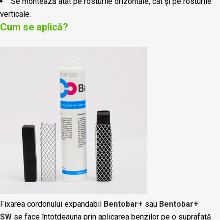
Se montează atât pe rosturile orizontale, cât și pe rosturile
verticale.
Cum se aplică?
Fixarea cordonului expandabil
Bentobar+
sau
Bentobar+
SW
se face întotdeauna prin aplicarea benzilor pe o suprafață