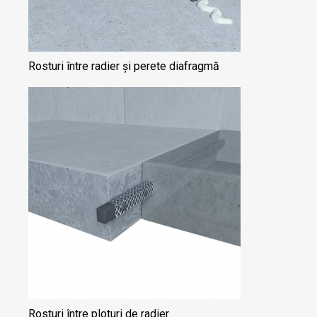
Rosturi între radier și perete diafragmă
Rosturi între ploturi de radier