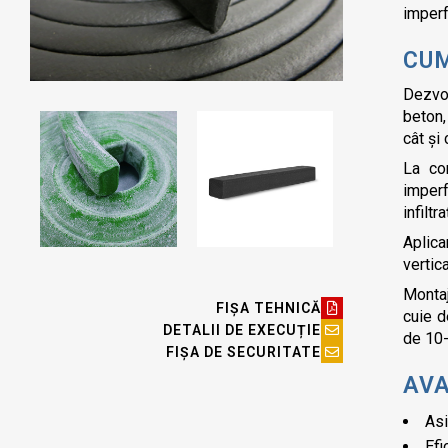
imperf
CU
Dezvo
beton
cât și
La co
imperf
infilt
Aplic
vertic
Monta
FIȘA TEHNICĂ
cuie d
DETALII DE EXECUȚIE
de 10-
FIȘA DE SECURITATE
AV
Asi
Efi