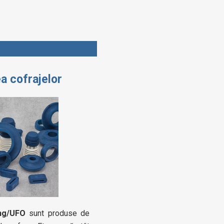
ea
cofrajelor
ing/UFO
sunt produse de