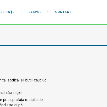
EFERINȚE
DESPRE
CONTACT
ită sodică și butil-cauciuc
l său inițial.
e pe suprafața rostului de
elându-se după