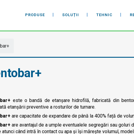
PRODUSE
SOLUȚII
TEHNIC
R
bar+
ntobar+
obar+
este o bandă de etanșare hidrofilă, fabricată din benton
ată etanșării preventive a rosturilor de turnare.
bar+
are capacitate de expandare de până la 400% față de volumu
bar+
are avantajul de a umple eventualele segregări sau goluri d
e atunci când intră în contact cu apa și își mărește volumul, mod