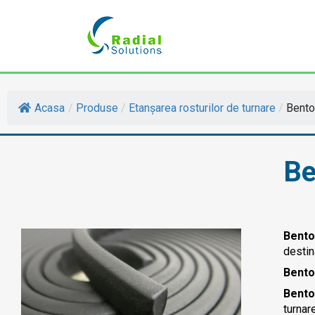
Acasa
/
Produse
/
Etanșarea rosturilor de turnare
/
Bento
Be
Bent
destin
Bento
Bento
turnar