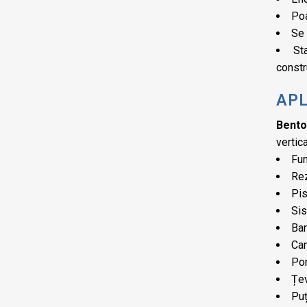
Poa
Se 
St
constr
APL
Bento
vertica
Fun
Re
Pi
Sis
Bar
Ca
Por
Țev
Puț