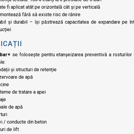
te fi aplicat atât pe orizontală cât și pe verticală
montează fără să existe risc de rănire
abil și durabil – își păstrează capacitatea de expandare pe înt
ucției
ICAȚII
bar+
se folosește pentru etanșeizarea preventivă a rosturilor 
le:
dații și structuri de retenție
zervoare de apă
scine
teme de tratare a apei
aje
nale de apă
turi
i / conducte din beton
uri de lift