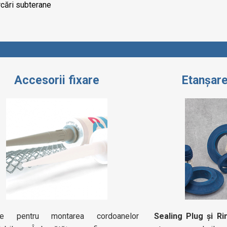
cări subterane
Accesorii fixare
Etanșar
zate pentru montarea cordoanelor
Sealing Plug și R