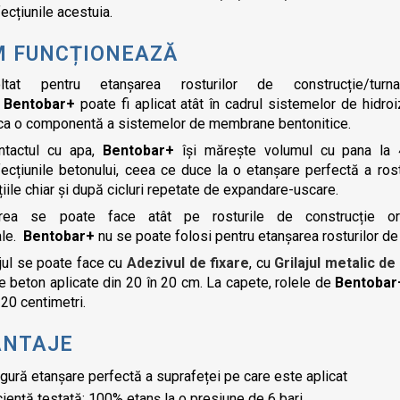
ecțiunile acestuia.
M FUNCȚIONEAZĂ
ltat pentru etanșarea rosturilor de construcție/tu
,
Bentobar+
poate fi aplicat atât în cadrul sistemelor de hidroi
 ca o componentă a sistemelor de membrane bentonitice.
ntactul cu apa,
Bentobar+
își mărește volumul cu pana la
ecțiunile betonului, ceea ce duce la o etanșare perfectă a rost
rațiile chiar și după cicluri repetate de expandare-uscare.
area se poate face atât pe rosturile de construcție o
ale.
Bentobar+
nu se poate folosi pentru etanșarea rosturilor de 
jul se poate face cu
Adezivul de fixare
, cu
Grilajul metalic de
e beton aplicate din 20 în 20 cm. La capete, rolele de
Bentobar
20 centimetri.
ANTAJE
gură etanșare perfectă a suprafeței pe care este aplicat
ciență testată: 100% etanș la o presiune de 6 bari